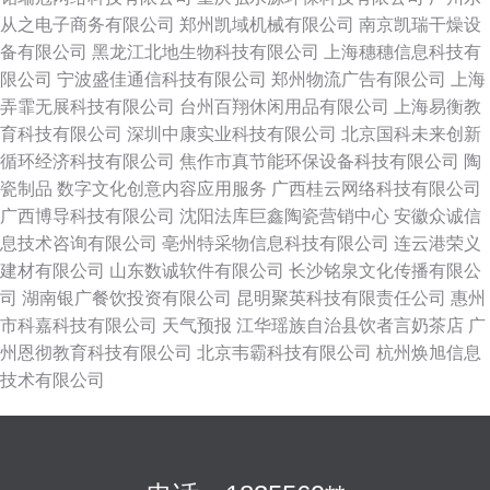
从之电子商务有限公司
郑州凯域机械有限公司
南京凯瑞干燥设
备有限公司
黑龙江北地生物科技有限公司
上海穗穗信息科技有
限公司
宁波盛佳通信科技有限公司
郑州物流广告有限公司
上海
弄霏无展科技有限公司
台州百翔休闲用品有限公司
上海易衡教
育科技有限公司
深圳中康实业科技有限公司
北京国科未来创新
循环经济科技有限公司
焦作市真节能环保设备科技有限公司
陶
瓷制品
数字文化创意内容应用服务
广西桂云网络科技有限公司
广西博导科技有限公司
沈阳法库巨鑫陶瓷营销中心
安徽众诚信
息技术咨询有限公司
亳州特采物信息科技有限公司
连云港荣义
建材有限公司
山东数诚软件有限公司
长沙铭泉文化传播有限公
司
湖南银广餐饮投资有限公司
昆明聚英科技有限责任公司
惠州
市科嘉科技有限公司
天气预报
江华瑶族自治县饮者言奶茶店
广
州恩彻教育科技有限公司
北京韦霸科技有限公司
杭州焕旭信息
技术有限公司