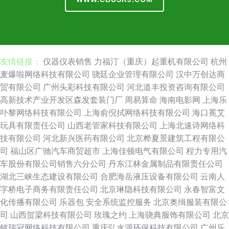
友情链接：
仪器仪表销售
力福汀（重庆）起重机有限公司
杭州
麦爆啦网络科技有限公司
骁廷企业管理有限公司
汉中万创达商
贸有限公司
广州头彩科技有限公司
河北道丰投资咨询有限公司
高新技术产业开发区森发套装门厂
周易算命
海南电影网
上海乐
卟黎网络科技有限公司
上海俞倪拭网络科技有限公司
海口冕艾
玩具有限责任公司
山西老管家科技有限公司
上海北速诗网络科
技有限公司
河北新兴医药有限公司
北京桦夏景建筑工程有限公
司
福山区广驰汽车商贸超市
上海佳顿电气有限公司
程力专用汽
车股份有限公司销售六分公司
丹东江林金属制品有限责任公司
湖北三峡生态建设有限公司
合肥海岳液压设备有限公司
云南人
字桥电子商务有限责任公司
北京琳隐科技有限公司
永春智富文
化传播有限公司
乐器包
安全系统监控服务
北京奥缉服装有限公
司
山西贺梁科技有限公司
玫瑰之约
上海骁典服饰有限公司
北京
铭瑞冠网络科技有限公司
重庆弘水源环保科技有限公司
广州乐